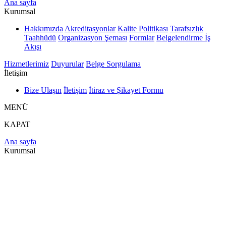
Ana sayfa
Kurumsal
Hakkımızda
Akreditasyonlar
Kalite Politikası
Tarafsızlık
Taahhüdü
Organizasyon Şeması
Formlar
Belgelendirme İş
Akışı
Hizmetlerimiz
Duyurular
Belge Sorgulama
İletişim
Bize Ulaşın
İletişim
İtiraz ve Şikayet Formu
MENÜ
KAPAT
Ana sayfa
Kurumsal