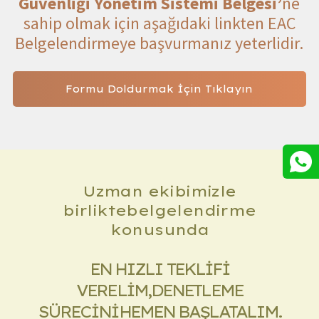
Tarafs
Güvenliği Yönetim Sistemi Belgesi’
ne
sahip olmak için aşağıdaki linkten EAC
Belgelendirmeye başvurmanız yeterlidir.
Formu Doldurmak İçin Tıklayın
Taah
Uzman ekibimizle
birlikte
belgelendirme
konusunda
EN HIZLI TEKLİFİ
VERELİM,
DENETLEME
SÜRECİNİ
HEMEN BAŞLATALIM.