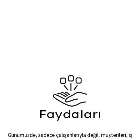
ISO 27001 Bilgi Güvenliği Yönetim Sistemi, ISO (Uluslararası
Standart Organizasyonu) nun
Bilgi Güvenliği yönetim sistemi
için yazdığı bir standarttır. ISO 27001 Bilgi Güvenliği Yönetim
sistemi standardı,
faaliyet gösterilen sektöre ve kuruluşun
büyüklüğüne bakılmaksızın her boyutta kuruluş için
uygulanabilir niteliktedir.
Faydaları
Günümüzde, sadece çalışanlarıyla değil, müşterileri, iş