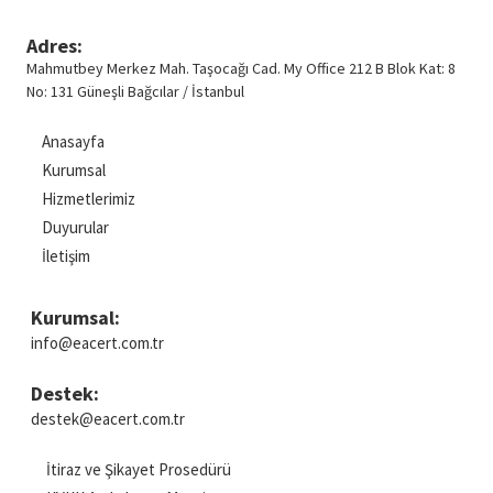
Akışı
Adres:
Mahmutbey Merkez Mah. Taşocağı Cad.
My Office 212 B Blok Kat: 8
No: 131 Güneşli
Bağcılar / İstanbul
Anasayfa
Kurumsal
Hizmetlerimiz
Duyurular
İletişim
Kurumsal:
info@eacert.com.tr
Destek:
destek@eacert.com.tr
İtiraz ve Şikayet Prosedürü