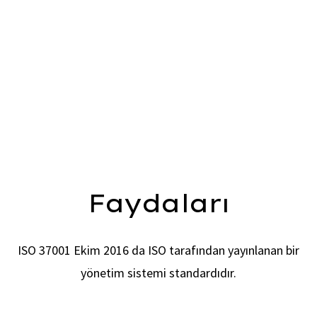
ISO 37001 Yolsuzlukla Mücadele Yönetim Sistemi, ISO
(Uluslararası Standart Organizasyonu) nun
Yolsuzlukla
Mücadele Yönetim Sistemi için yazdığı bir standarttır.
ISO
37001 Yolsuzlukla Mücadele Yönetim Sistemi standardı,
faaliyet gösterilen sektöre ve
kuruluşun büyüklüğüne
bakılmaksızın her boyutta kuruluş için uygulanabilir niteliktedir.
Faydaları
ISO 37001 Ekim 2016 da ISO tarafından yayınlanan bir
yönetim sistemi standardıdır.